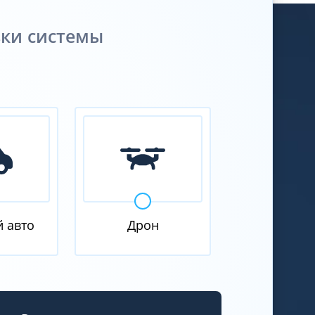
вки системы
й авто
Дрон