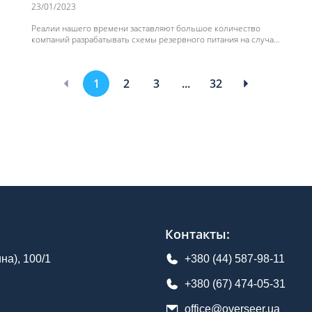
23/01/2023
Реалии нашего времени заставляют большое количество
компаний разрабатывать схемы резервного питания на случай
отключения электроэнергии для обеспечения непрерывности
рабочего процесса.
1
2
3
...
32
Контакты
:
а), 100/1
+380 (44) 587-98-11
+380 (67) 474-05-31
office@overseer.ua