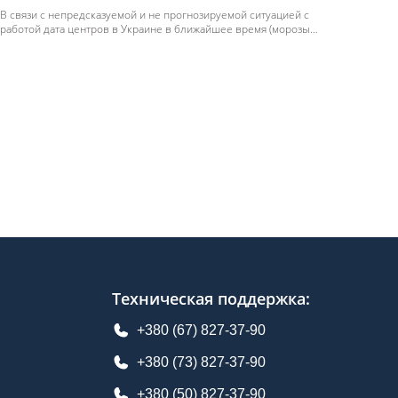
В связи с непредсказуемой и не прогнозируемой ситуацией с
работой дата центров в Украине в ближайшее время (морозы
и постоянные обстрелы инфраструктуры Украины
российскими захватчиками) было принято решение перенести
все сервисы компании за пределы Украины в дата центр в
Германии.
Техническая поддержка
:
+380 (67) 827-37-90
+380 (73) 827-37-90
+380 (50) 827-37-90