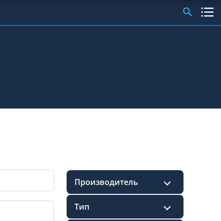
Производитель
Teltonika
Тип
BCE - Xirgo Global
Ruptela