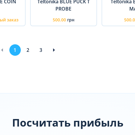
UE COIN
Teltonika BLUE PUCK T
Teltonika
PROBE
M
ый заказ
500.00
грн
500.
1
2
3
Посчитать прибыль