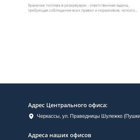
Хранение топлива в резервуарах - ответственная задача,
требующая соблюдения всех правил и нормативов, четкого
контроля за использованием топлива.
Адрес Центрального офиса
:
Черкассы, ул. Праведницы Шулежко (Пушкин
Адреса наших офисов