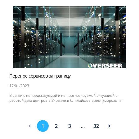
электроэнергии для обеспечения непрерывности рабочего
процесса.
Перенос сервисов за границу
17/01/2023
В связи с непредсказуемой и не прогнозируемой ситуацией с
работой дата центров в Украине в ближайшее время (морозы и
постоянные обстрелы инфраструктуры Украины российскими
захватчиками) было принято решение перенести все сервисы
компании за пределы Украины в дата центр в Германии.
1
2
3
...
32