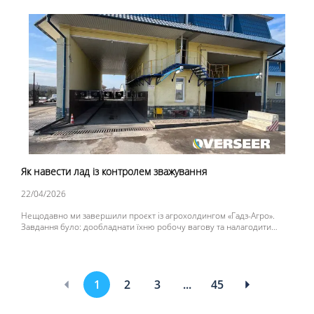
Недотримання термінів передачі даних або їх відсутність загрожує
власнику транспортного засобу та водієві великими штрафами.
Як навести лад із контролем зважування
22/04/2026
Нещодавно ми завершили проєкт із агрохолдингом «Гадз-Агро».
Завдання було: дообладнати їхню робочу вагову та налагодити
автоматичну передачу даних прямо в систему обліку підприємства.
Наші спеціалісти не просто підібрали обладнання, а пройшли з
клієнтом увесь шлях - від порад щодо монтажу до фінальних
налаштувань програмного забезпечення.
1
2
3
...
45