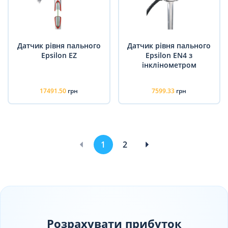
Датчик рівня пального
Датчик рівня пального
Epsilon EZ
Epsilon EN4 з
інклінометром
17491.50
грн
7599.33
грн
1
2
Розрахувати прибуток