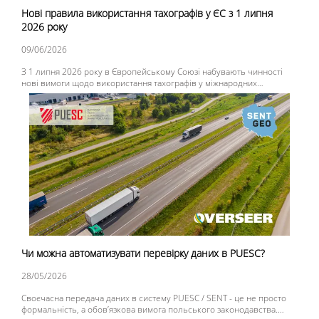
Нові правила використання тахографів у ЄС з 1 липня
2026 року
09/06/2026
З 1 липня 2026 року в Європейському Союзі набувають чинності
нові вимоги щодо використання тахографів у міжнародних
перевезеннях. Зміни запроваджуються в рамках Пакета мобільності
ЄС (Mobility Package) та поширюються на значну частину легкого
комерційного транспорту.
Чи можна автоматизувати перевірку даних в PUESC?
28/05/2026
Своєчасна передача даних в систему PUESC / SENT - це не просто
формальність, а обов’язкова вимога польського законодавства.