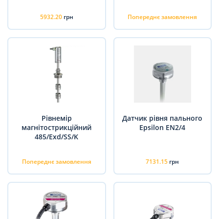
5932.20
грн
Попереднє замовлення
Рівнемір
Датчик рівня пального
магнітострикційний
Epsilon EN2/4
485/Exd/SS/K
Попереднє замовлення
7131.15
грн