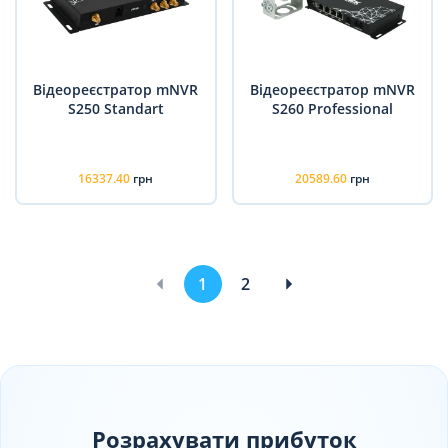
Відеореєстратор mNVR
Відеореєстратор mNVR
S250 Standart
S260 Professional
16337.40
грн
20589.60
грн
1
2
Розрахувати прибуток