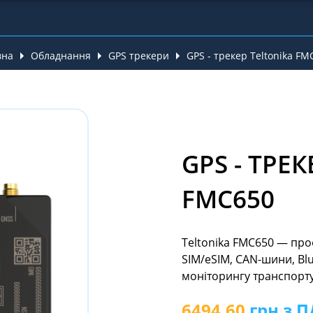
вна
Обладнання
GPS трекери
GPS - трекер Teltonika FM
GPS - ТРЕ
FMC650
Teltonika FMC650 — про
SIM/eSIM, CAN-шини, Bl
моніторингу транспорту
6494.60
грн з П