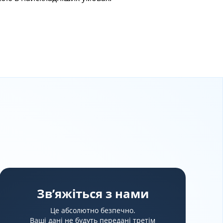
Зв’яжіться з нами
Це абсолютно безпечно.
Ваші дані не будуть передані третім