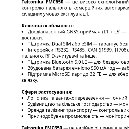
Teltonika FMC650
— це високотехнологічний 
контролю пального в комерційних автопарках
складних умовах експлуатації.​
Ключові особливості:
​Дводіапазонний GNSS-приймач (L1 + L5) — 
доставки.
​Підтримка Dual SIM або eSIM — гарантує бе
​Інтерфейси RS232, RS485, CAN (J1939, J170
пального, RFID-зчитувачі та інше.
​Підтримка Bluetooth 5.0 LE — для бездротов
​Вбудована батарея ємністю 550 мА·год — з
​Підтримка MicroSD карт до 32 ГБ — для збе
зв'язку.​
Сфери застосування:
​Логістика та вантажоперевезення — точний 
​Будівництво та сільське господарство — мон
​Оренда та лізинг транспорту — контроль ви
​Гірничодобувна промисловість — моніторинг 
Teltonika FMC650
— це надійне рішення для еф