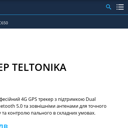
C650
КЕР TELTONIKA
фесійний 4G GPS трекер з підтримкою Dual
uetooth 5.0 та зовнішніми антенами для точного
 та контролю пального в складних умовах.​
ДВ.