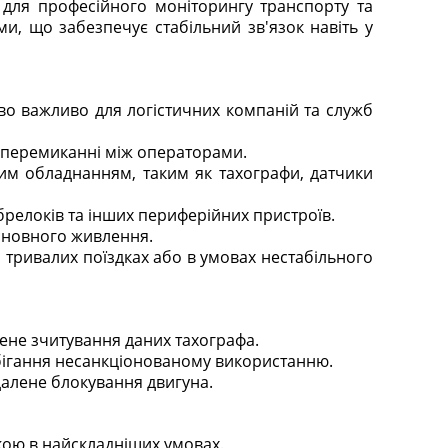
для професійного моніторингу транспорту та
, що забезпечує стабільний зв'язок навіть у
во важливо для логістичних компаній та служб
 перемиканні між операторами.​
тним обладнанням, таким як тахографи, датчики
брелоків та інших периферійних пристроїв.​
сновного живлення.​
 тривалих поїздках або в умовах нестабільного
ене зчитування даних тахографа.​
обігання несанкціонованому використанню.​
алене блокування двигуна.​
ою в найскладніших умовах.​