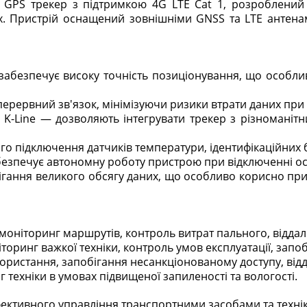
GPS трекер з підтримкою 4G LTE Cat 1, розроблений 
. Пристрій оснащений зовнішніми GNSS та LTE антенами
забезпечує високу точність позиціонування, що особли
зперервний зв'язок, мінімізуючи ризики втрати даних при
8), K-Line — дозволяють інтегрувати трекер з різномані
ого підключення датчиків температури, ідентифікаційних 
абезпечує автономну роботу пристрою при відключенні о
рігання великого обсягу даних, що особливо корисно при
моніторинг маршрутів, контроль витрат пального, віддал
іторинг важкої техніки, контроль умов експлуатації, зап
користання, запобігання несанкціонованому доступу, відд
техніки в умовах підвищеної запиленості та вологості.​
ективного управління транспортними засобами та технік