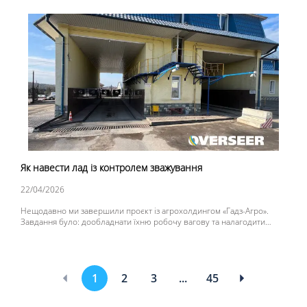
Недотримання термінів передачі даних або їх відсутність загрожує
власнику транспортного засобу та водієві великими штрафами.
Як навести лад із контролем зважування
22/04/2026
Нещодавно ми завершили проєкт із агрохолдингом «Гадз-Агро».
Завдання було: дообладнати їхню робочу вагову та налагодити
автоматичну передачу даних прямо в систему обліку підприємства.
Наші спеціалісти не просто підібрали обладнання, а пройшли з
клієнтом увесь шлях - від порад щодо монтажу до фінальних
налаштувань програмного забезпечення.
1
2
3
...
45