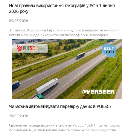
Нові правила використання тахографів у ЄС з 1 липня
2026 року
09/06/2026
З 1 липня 2026 року в Європейському Союзі набувають чинності
нові вимоги щодо використання тахографів у міжнародних
перевезеннях. Зміни запроваджуються в рамках Пакета мобільності
ЄС (Mobility Package) та поширюються на значну частину легкого
комерційного транспорту.
Чи можна автоматизувати перевірку даних в PUESC?
28/05/2026
Своєчасна передача даних в систему PUESC / SENT - це не просто
формальність, а обов’язкова вимога польського законодавства.